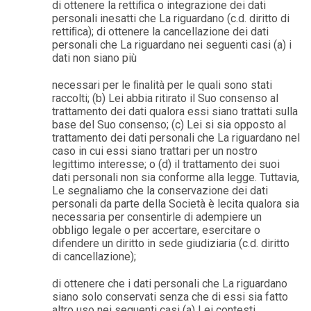
di ottenere la rettiﬁca o integrazione dei dati
personali inesatti che La riguardano (c.d. diritto di
rettiﬁca); di ottenere la cancellazione dei dati
personali che La riguardano nei seguenti casi (a) i
dati non siano più
necessari per le ﬁnalità per le quali sono stati
raccolti; (b) Lei abbia ritirato il Suo consenso al
trattamento dei dati qualora essi siano trattati sulla
base del Suo consenso; (c) Lei si sia opposto al
trattamento dei dati personali che La riguardano nel
caso in cui essi siano trattari per un nostro
legittimo interesse; o (d) il trattamento dei suoi
dati personali non sia conforme alla legge. Tuttavia,
Le segnaliamo che la conservazione dei dati
personali da parte della Società è lecita qualora sia
necessaria per consentirle di adempiere un
obbligo legale o per accertare, esercitare o
difendere un diritto in sede giudiziaria (c.d. diritto
di cancellazione);
di ottenere che i dati personali che La riguardano
siano solo conservati senza che di essi sia fatto
altro uso nei seguenti casi (a) Lei contesti