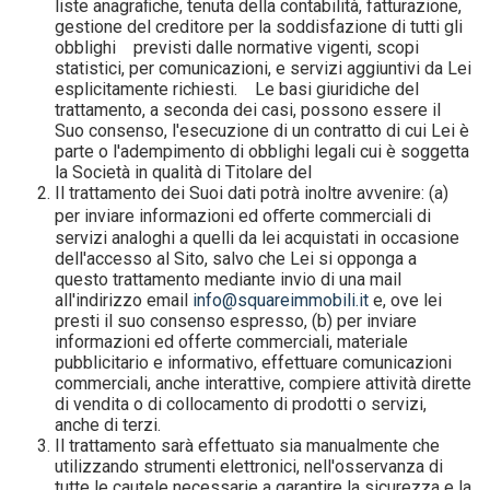
liste anagraﬁche, tenuta della contabilità, fatturazione,
gestione del creditore per la soddisfazione di tutti gli
obblighi previsti dalle normative vigenti, scopi
statistici, per comunicazioni, e servizi aggiuntivi da Lei
esplicitamente richiesti. Le basi giuridiche del
trattamento, a seconda dei casi, possono essere il
Suo consenso, l'esecuzione di un contratto di cui Lei è
parte o l'adempimento di obblighi legali cui è soggetta
la Società in qualità di Titolare del
Il trattamento dei Suoi dati potrà inoltre avvenire: (a)
per inviare informazioni ed oﬀerte commerciali di
servizi analoghi a quelli da lei acquistati in occasione
dell'accesso al Sito, salvo che Lei si opponga a
questo trattamento mediante invio di una mail
all'indirizzo email
info@squareimmobili.it
e, ove lei
presti il suo consenso espresso, (b) per inviare
informazioni ed offerte commerciali, materiale
pubblicitario e informativo, effettuare comunicazioni
commerciali, anche interattive, compiere attività dirette
di vendita o di collocamento di prodotti o servizi,
anche di terzi.
Il trattamento sarà effettuato sia manualmente che
utilizzando strumenti elettronici, nell'osservanza di
tutte le cautele necessarie a garantire la sicurezza e la